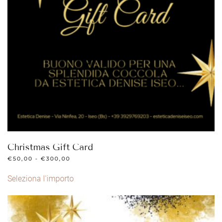
Christmas Gift Card
FASCIA
€
50,00
-
€
300,00
DI
PREZZO:
Seleziona l'importo
DA
€50,00
A
€300,00