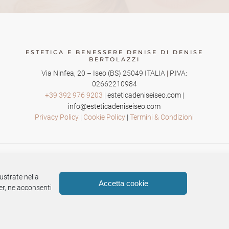
ESTETICA E BENESSERE DENISE DI DENISE
BERTOLAZZI
Via Ninfea, 20
–
Iseo
(BS)
25049
ITALIA
|
P.IVA:
02662210984
+39 392 976 9203
|
esteticadeniseiseo.com
|
info@esteticadeniseiseo.com
Privacy Policy
|
Cookie Policy
|
Termini & Condizioni
lustrate nella
Accetta cookie
er, ne acconsenti
Questo è un sito
Pur Sang Advertising
Qualità nella tua Comunicazione