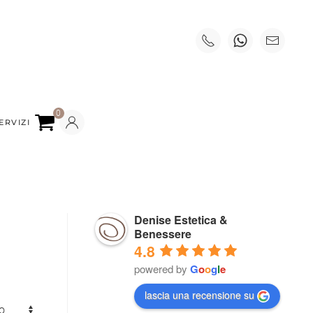
0
SERVIZI
Denise Estetica &
Benessere
4.8
powered by
G
o
o
g
l
e
lascia una recensione su