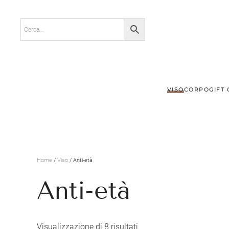
Skip to main content
VISO
CORPO
GIFT
Home
/
Viso
/ Anti-età
Anti-età
Visualizzazione di 8 risultati