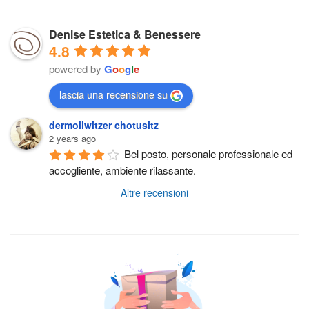
Denise Estetica & Benessere
4.8
powered by
G
o
o
g
l
e
lascia una recensione su
dermollwitzer chotusitz
2 years ago
Bel posto, personale professionale ed 
accogliente, ambiente rilassante.
Altre recensioni