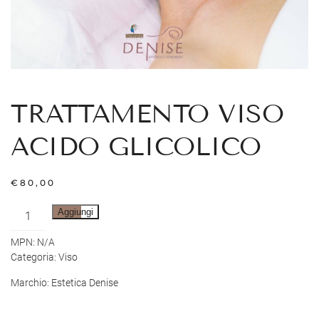
TRATTAMENTO VISO
ACIDO GLICOLICO
€
80,00
TRATTAMENTO
Aggiungi
VISO
MPN:
N/A
ACIDO
Categoria:
Viso
GLICOLICO
Marchio:
Estetica Denise
quantità