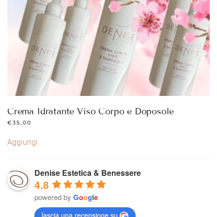
Crema Idratante Viso Corpo e Doposole
€
35,00
Aggiungi
Denise Estetica & Benessere
4.8
powered by
G
o
o
g
l
e
lascia una recensione su