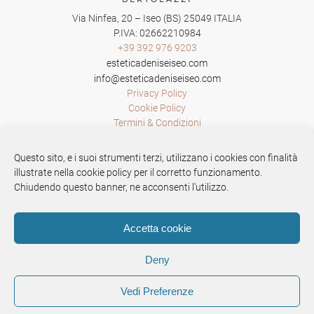
Via Ninfea, 20
–
Iseo
(BS)
25049
ITALIA
P.IVA: 02662210984
+39 392 976 9203
esteticadeniseiseo.com
info@esteticadeniseiseo.com
Privacy Policy
Cookie Policy
Termini & Condizioni
Crea Account
Questo sito, e i suoi strumenti terzi, utilizzano i cookies con finalità
illustrate nella cookie policy per il corretto funzionamento.
Il mio account
Chiudendo questo banner, ne acconsenti l'utilizzo.
I miei Ordini
Accetta cookie
Deny
Vedi Preferenze
Questo è un sito
Pur Sang Advertising
Qualità nella tua Comunicazione