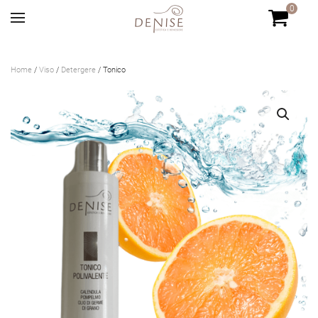
0
Skip to main content
Home
/
Viso
/
Detergere
/ Tonico